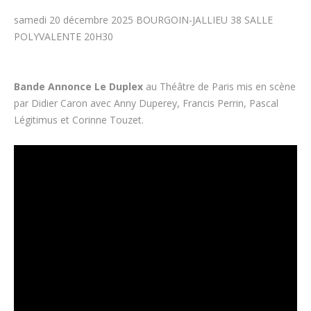
samedi 20 décembre 2025 BOURGOIN-JALLIEU 38 SALLE
POLYVALENTE 20H30
Bande Annonce Le Duplex
au Théâtre de Paris mis en scène
par Didier Caron avec Anny Duperey, Francis Perrin, Pascal
Légitimus et Corinne Touzet.