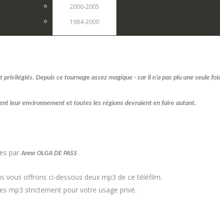
2000-2005
1984-2000
t privilégiés. Depuis ce tournage assez magique - car il n’a pas plu une seule f
gent leur environnement et toutes les régions devraient en faire autant.
es par
Anne OLGA DE PASS
us vous offrons ci-dessous deux mp3 de ce téléfilm.
r ces mp3 strictement pour votre usage privé.