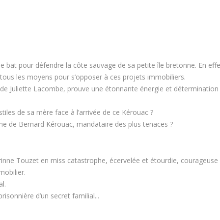
 se bat pour défendre la côte sauvage de sa petite île bretonne. En eff
 tous les moyens pour s’opposer à ces projets immobiliers.
 de Juliette Lacombe, prouve une étonnante énergie et détermination 
stiles de sa mère face à l’arrivée de ce Kérouac ?
arme de Bernard Kérouac, mandataire des plus tenaces ?
ne Touzet en miss catastrophe, écervelée et étourdie, courageuse et
obilier.
l.
isonnière d’un secret familial...