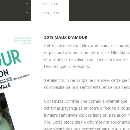
2000-2005
1984-2000
2019
MAUX
D'AMOUR
Cette pièce tirée du film américain, « Tendre
et parfois toxique d’une mère et sa fille. Maux
et à toute l’ambivalence qui se niche dans les
tendres que sclérosants.
S’étalant sur une vingtaine d’année, cette pièce
complexité de nos sentiments, et de nos lien
Construite comme une comédie dramatique, el
schémas psychiques et notre difficulté à nous 
lumière l’ambivalence des liens et la relation
fille. Cette pièce pleine d’humour et touchante
complexité des nos sentiment ainsi que sur l