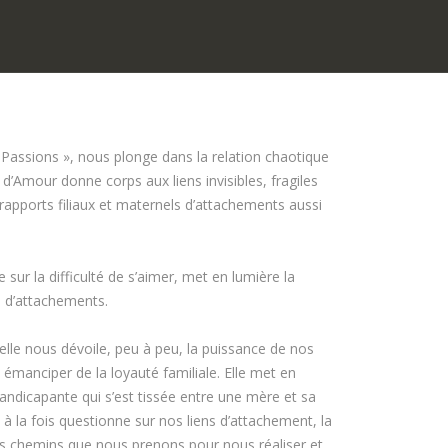
s Passions », nous plonge dans la relation chaotique
 d’Amour donne corps aux liens invisibles, fragiles
 rapports filiaux et maternels d’attachements aussi
 sur la difficulté de s’aimer, met en lumière la
s d’attachements.
le nous dévoile, peu à peu, la puissance de nos
émanciper de la loyauté familiale. Elle met en
 handicapante qui s’est tissée entre une mère et sa
 à la fois questionne sur nos liens d’attachement, la
es chemins que nous prenons pour nous réaliser et